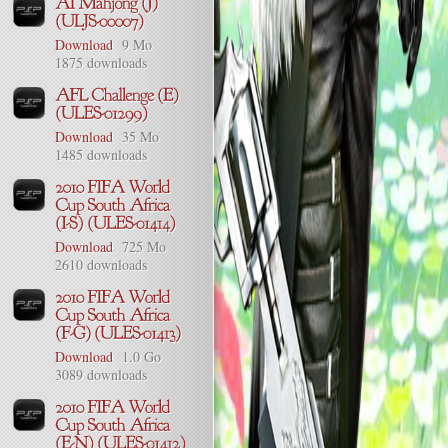
Download
9 Mo
1875 downloads
Download
35 Mo
1485 downloads
Download
725 Mo
2610 downloads
Download
1.0 Go
3089 downloads