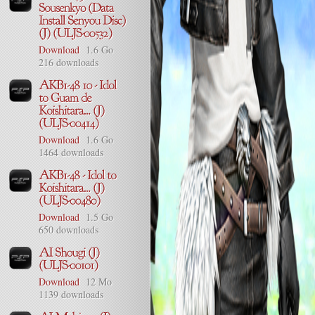
Download
1.6 Go
216 downloads
Download
1.6 Go
1464 downloads
Download
1.5 Go
650 downloads
Download
12 Mo
1139 downloads