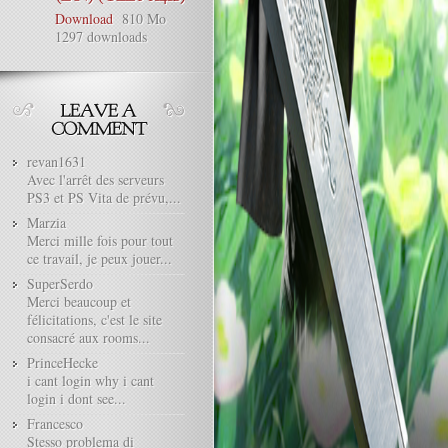
Download
810 Mo
1297 downloads
revan1631
Avec l'arrêt des serveurs
PS3 et PS Vita de prévu,...
Marzia
Merci mille fois pour tout
ce travail, je peux jouer...
SuperSerdo
Merci beaucoup et
félicitations, c'est le site
consacré aux rooms...
PrinceHecke
i cant login why i cant
login i dont see...
Francesco
Stesso problema di