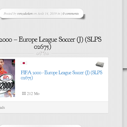
Posted by
renzukoken
on Août 14, 2019 in |
0 comments
212 Mo
ads