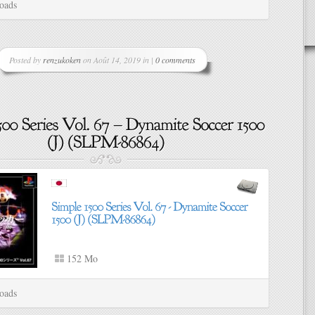
oads
Posted by
renzukoken
on Août 14, 2019 in |
0 comments
152 Mo
oads