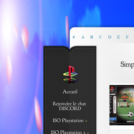
#
A
B
C
D
E
F