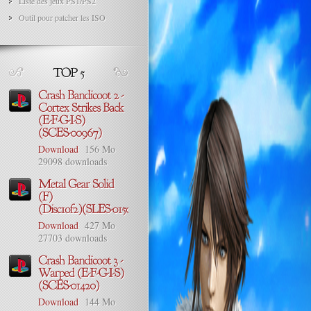
Liste des jeux PS1/PS2
Outil pour patcher les ISO
Download
156 Mo
29098 downloads
Download
427 Mo
27703 downloads
Download
144 Mo