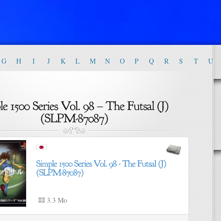
G
H
I
J
K
L
M
N
O
P
Q
R
S
T
U
3.3 Mo