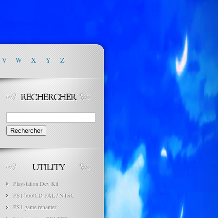
V
W
X
Y
Z
Rechercher :
Playstation Dev Kit
PS1 bootCD PAL / NTSC
PS1 game renamer