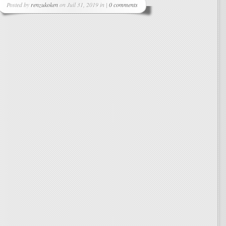
Posted by
renzukoken
on Juil 31, 2019 in |
0 comments