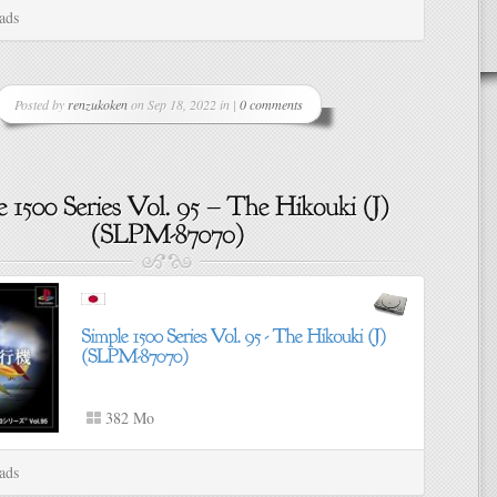
ads
Posted by
renzukoken
on Sep 18, 2022 in |
0 comments
382 Mo
ads