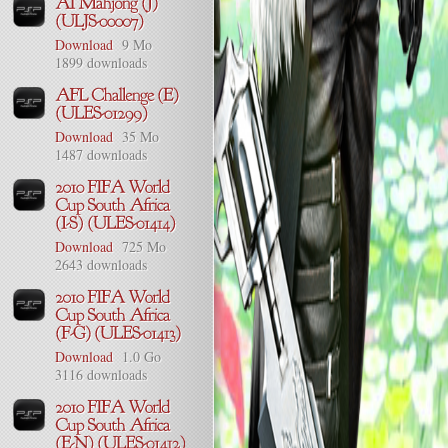
Download
9 Mo
1899 downloads
Download
35 Mo
1487 downloads
Download
725 Mo
2643 downloads
Download
1.0 Go
3116 downloads