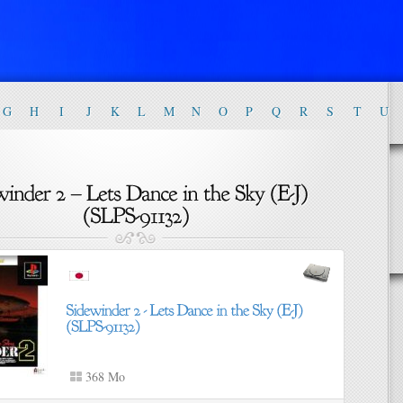
G
H
I
J
K
L
M
N
O
P
Q
R
S
T
U
368 Mo