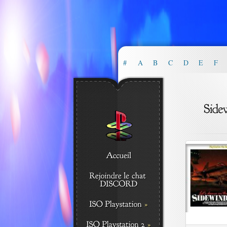
#
A
B
C
D
E
F