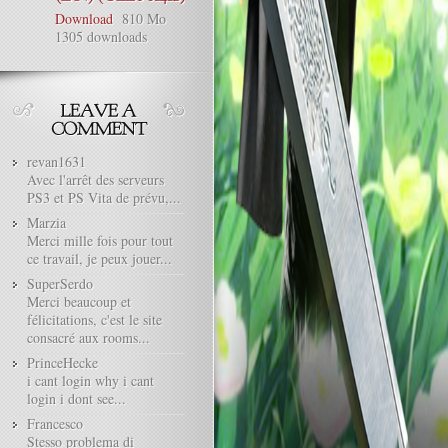
Download
810 Mo
1305 downloads
revan1631
Avec l'arrêt des serveurs
PS3 et PS Vita de prévu,...
Marzia
Merci mille fois pour tout
ce travail, je peux jouer...
SuperSerdo
Merci beaucoup et
félicitations, c'est le site
consacré aux rooms...
PrinceHecke
i cant login why i cant
login i dont see...
Francesco
Stesso problema di