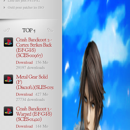
Liste des jeux PS1/PS2
Outil pour patcher les ISO
Download
156 Mo
29197 downloads
Download
427 Mo
27734 downloads
Download
144 Mo