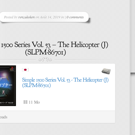
Posted by
renzukoken
on Août 14, 2019 in |
0 comments
11 Mo
oads