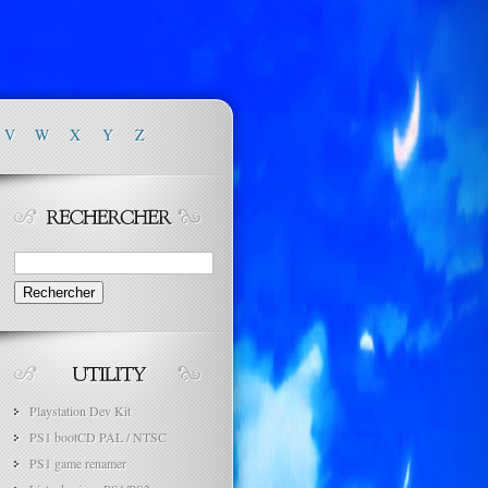
V
W
X
Y
Z
Rechercher :
Playstation Dev Kit
PS1 bootCD PAL / NTSC
PS1 game renamer