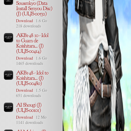
Download
1.6 Go
218 downloads
Download
1.6 Go
1465 downloads
Download
1.5 Go
651 downloads
Download
12 Mo
1141 downloads