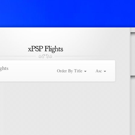
ghts
Order By Title
Asc