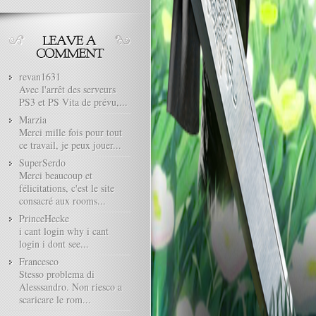
revan1631
Avec l'arrêt des serveurs
PS3 et PS Vita de prévu,...
Marzia
Merci mille fois pour tout
ce travail, je peux jouer...
SuperSerdo
Merci beaucoup et
félicitations, c'est le site
consacré aux rooms...
PrinceHecke
i cant login why i cant
login i dont see...
Francesco
Stesso problema di
Alesssandro. Non riesco a
scaricare le rom...