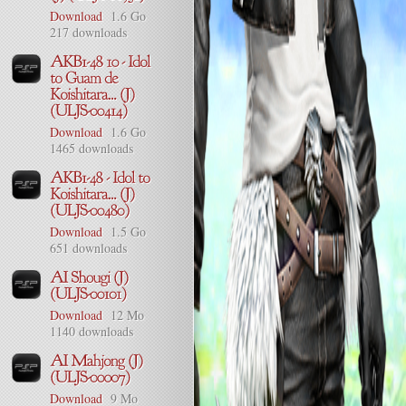
Download
1.6 Go
217 downloads
Download
1.6 Go
1465 downloads
Download
1.5 Go
651 downloads
Download
12 Mo
1140 downloads
Download
9 Mo