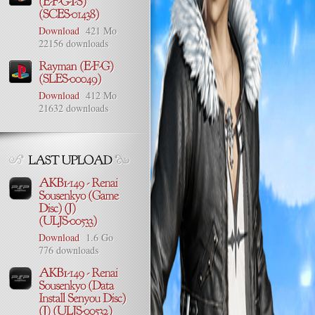
Download
421 Mo
22156 downloads
Download
412 Mo
21632 downloads
Download
1.6 Go
776 downloads