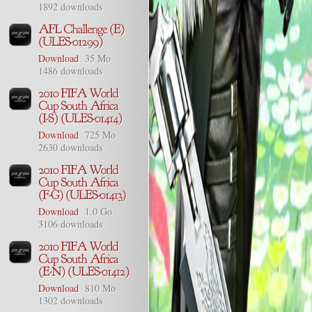
1892 downloads
Download
35 Mo
1486 downloads
Download
725 Mo
2630 downloads
Download
1.0 Go
3106 downloads
Download
810 Mo
1302 downloads