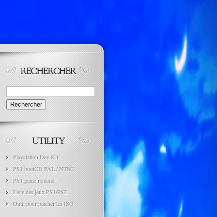
Rechercher :
Playstation Dev Kit
PS1 bootCD PAL / NTSC
PS1 game renamer
Liste des jeux PS1/PS2
Outil pour patcher les ISO