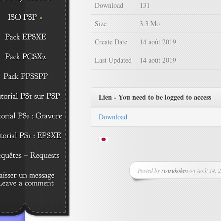
Download
131
Size
3.3 Mo
Create Date
14 août 2019
Last Updated
14 août 2019
Lien - You need to be logged to access
Download
Posted by
renzukoken
on Août 14, 2