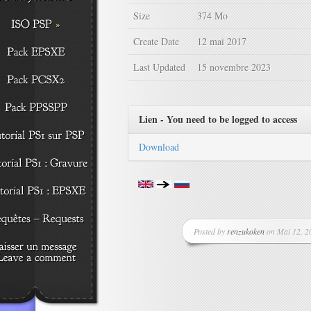
Size
374 Mo
Create Date
12 mai 2017
Last Updated
15 novembre 2023
Lien - You need to be logged to access
Download
Posted by
renzukoken
on Mai 12, 20