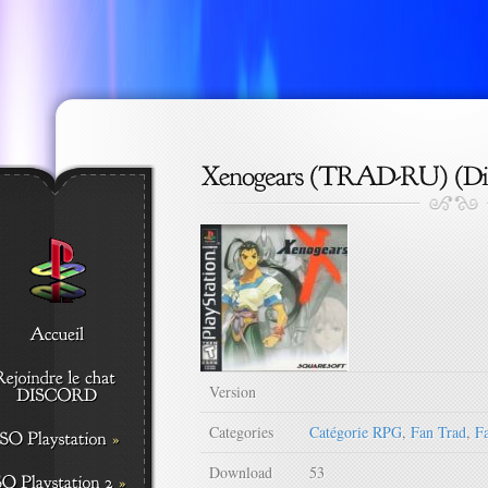
Version
Categories
Catégorie RPG
,
Fan Trad
,
Fa
Download
53