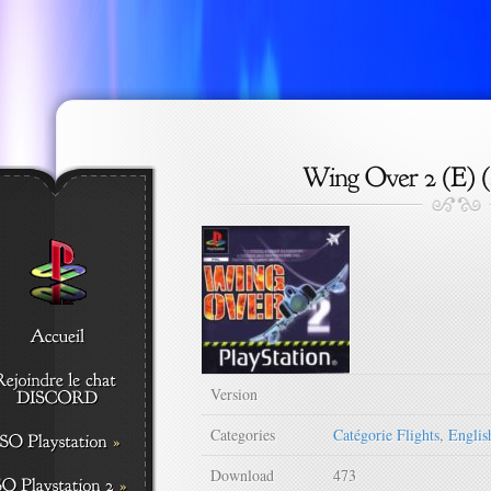
Version
Categories
Catégorie Flights
,
Englis
Download
473