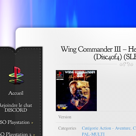
Version
Categories
Catégorie Action - Aventure
,
C
PAL-MULTI