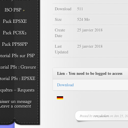
Download
511
Size
524 Mo
Create
25 janvier 2018
Date
Last
25 janvier 2018
Updated
Lien - You need to be logged to access
Download
Posted by
renzukoken
on Jan 25, 20