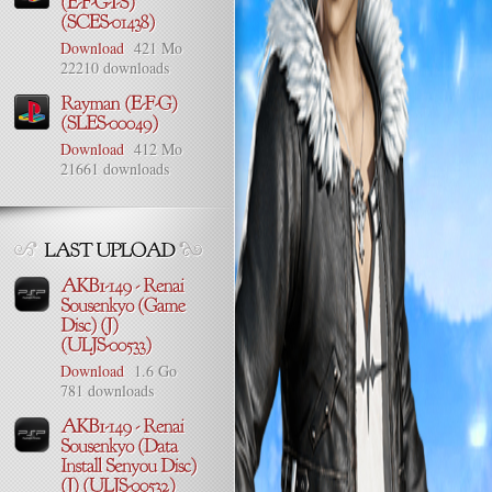
Download
421 Mo
22210 downloads
Download
412 Mo
21661 downloads
Download
1.6 Go
781 downloads