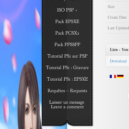
Size
Create Date
Last Update
Lien - You 
Download