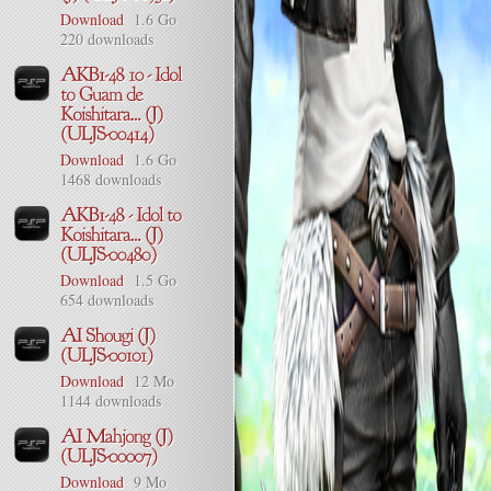
Download
1.6 Go
220 downloads
Download
1.6 Go
1468 downloads
Download
1.5 Go
654 downloads
Download
12 Mo
1144 downloads
Download
9 Mo