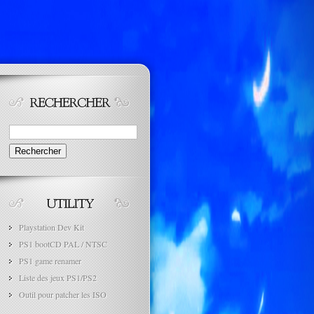
Rechercher :
Playstation Dev Kit
PS1 bootCD PAL / NTSC
PS1 game renamer
Liste des jeux PS1/PS2
Outil pour patcher les ISO