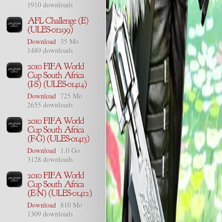
1910 downloads
Download
35 Mo
1489 downloads
Download
725 Mo
2655 downloads
Download
1.0 Go
3128 downloads
Download
810 Mo
1309 downloads