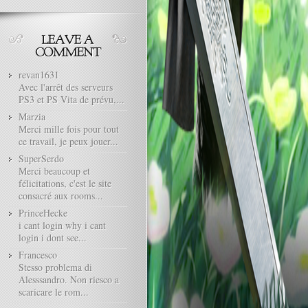
revan1631
Avec l'arrêt des serveurs
PS3 et PS Vita de prévu,...
Marzia
Merci mille fois pour tout
ce travail, je peux jouer...
SuperSerdo
Merci beaucoup et
félicitations, c'est le site
consacré aux rooms...
PrinceHecke
i cant login why i cant
login i dont see...
Francesco
Stesso problema di
Alesssandro. Non riesco a
scaricare le rom...