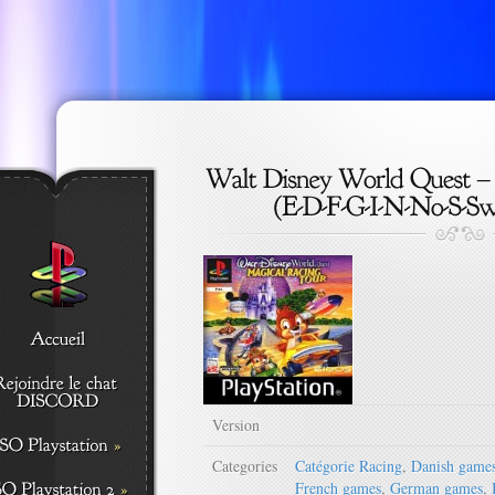
Version
Categories
Catégorie Racing
,
Danish game
French games
,
German games
,