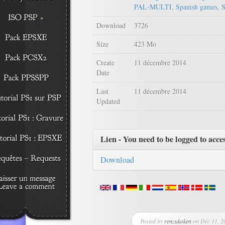
PAL-MULTI
,
Spanish games
,
S
Download
3726
Size
423 Mo
Create
11 décembre 2014
Date
Last
11 décembre 2014
Updated
Lien - You need to be logged to acce
Download
Posted by
renzukoken
on Déc 11, 20