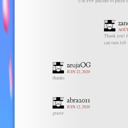
Use PPF patcher to patch t
AOÛT 
Thank you! t
can turn left
JUIN 22, 2020
thanks
JUIN 12, 2020
grazie