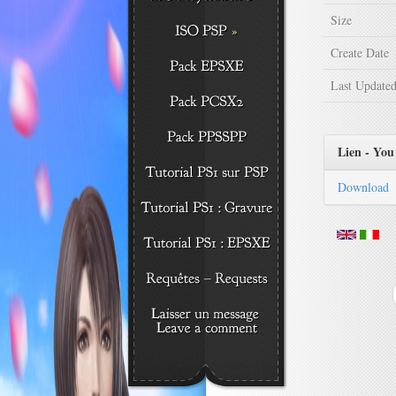
Size
Create Date
Last Update
Lien - You 
Download