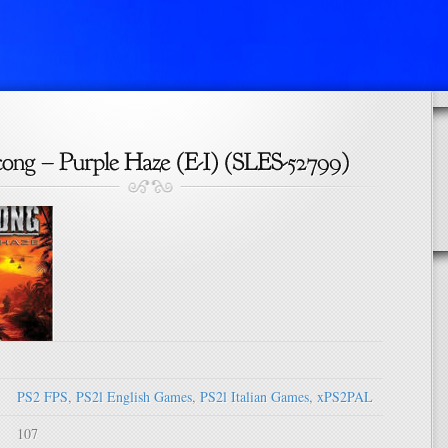
PS2 FPS
,
PS2l English Games
,
PS2l Italian Games
,
xPS2PAL
107