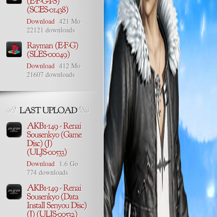
Download
421 Mo
22121 downloads
Download
412 Mo
21607 downloads
Download
1.6 Go
774 downloads