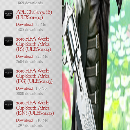
1869 downloads
Download
35 Mo
1485 downloads
Download
725 Mo
2604 downloads
Download
1.0 Go
3080 downloads
Download
810 Mo
1297 downloads