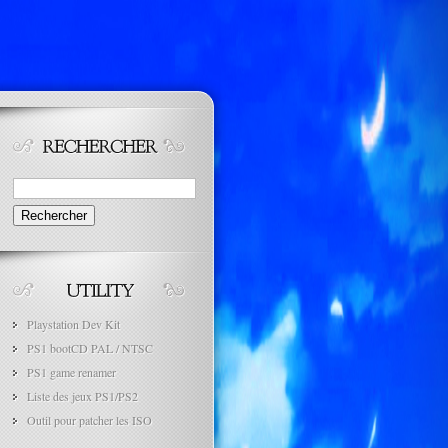
Rechercher :
Playstation Dev Kit
PS1 bootCD PAL / NTSC
PS1 game renamer
Liste des jeux PS1/PS2
Outil pour patcher les ISO