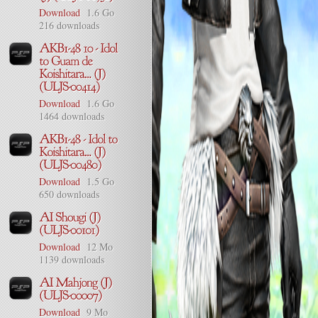
Download
1.6 Go
216 downloads
Download
1.6 Go
1464 downloads
Download
1.5 Go
650 downloads
Download
12 Mo
1139 downloads
Download
9 Mo