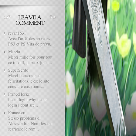
revan1631
Avec l'arrêt des serveurs
PS3 et PS Vita de prévu,...
Marzia
Merci mille fois pour tout
ce travail, je peux jouer...
SuperSerdo
Merci beaucoup et
félicitations, c'est le site
consacré aux rooms...
PrinceHecke
i cant login why i cant
login i dont see...
Francesco
Stesso problema di
Alesssandro. Non riesco a
scaricare le rom...