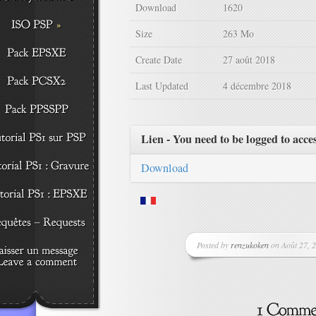
Download
1620
Size
263 Mo
Create Date
27 août 2018
Last Updated
4 décembre 2018
Lien - You need to be logged to acce
Download
Posted by
renzukoken
on Août 27, 2