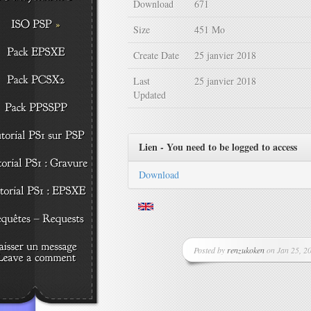
Download
671
Size
451 Mo
Create Date
25 janvier 2018
Last
25 janvier 2018
Updated
Lien - You need to be logged to access
Download
Posted by
renzukoken
on Jan 25, 20