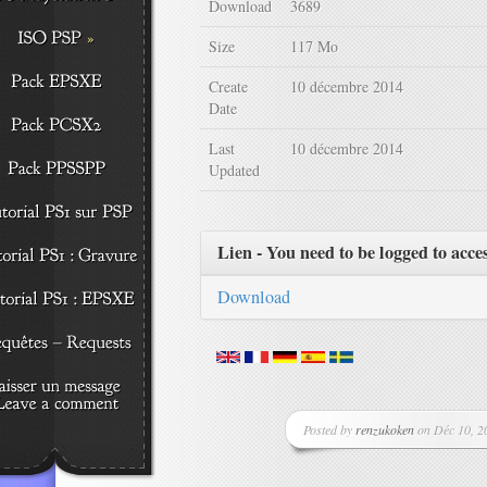
Download
3689
Size
117 Mo
Create
10 décembre 2014
Date
Last
10 décembre 2014
Updated
Lien - You need to be logged to acce
Download
Posted by
renzukoken
on Déc 10, 20