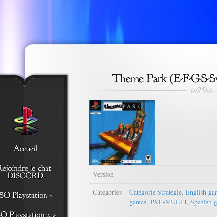
Version
Categories
Catégorie Stratégie
,
English ga
games
,
PAL-MULTI
,
Spanish 