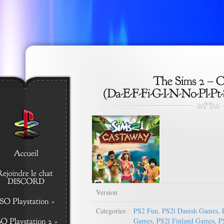
Version
Categories
PS2 Fun
,
PS2l Danish Games
,
Games
,
PS2l Finland Games
,
P