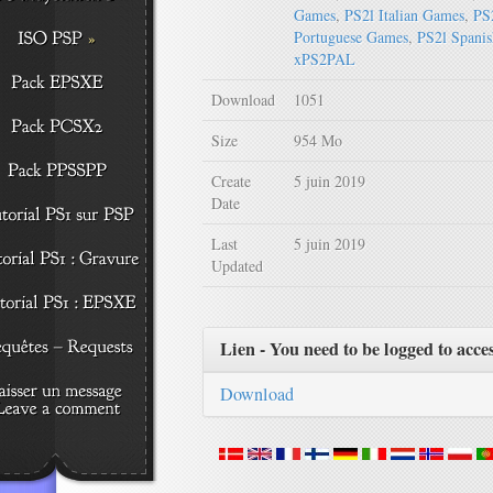
Games
,
PS2l Italian Games
,
PS
Portuguese Games
,
PS2l Spani
xPS2PAL
Download
1051
Size
954 Mo
Create
5 juin 2019
Date
Last
5 juin 2019
Updated
Lien - You need to be logged to acce
Download