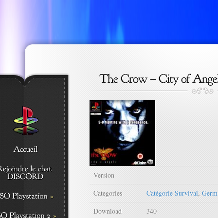
Version
Categories
Catégorie Survival
,
Germ
Download
340