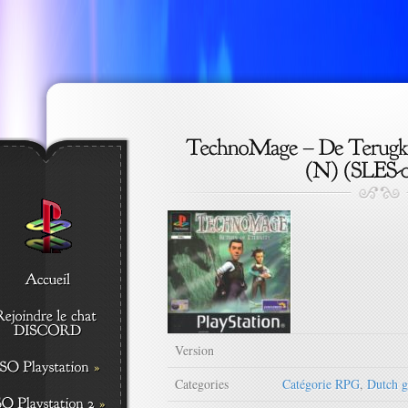
Version
Categories
Catégorie RPG
,
Dutch 