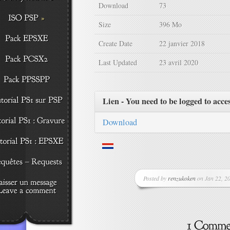
Download
73
Size
396 Mo
Create Date
22 janvier 2018
Last Updated
23 avril 2020
Lien - You need to be logged to acce
Download
Posted by
renzukoken
on Jan 22, 20