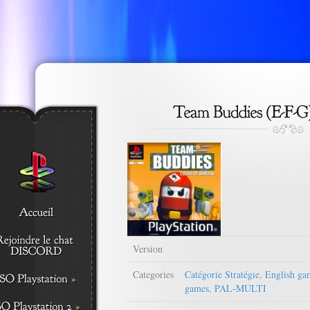
Version
Categories
Catégorie Stratégie
,
English ga
games
,
PAL-MULTI