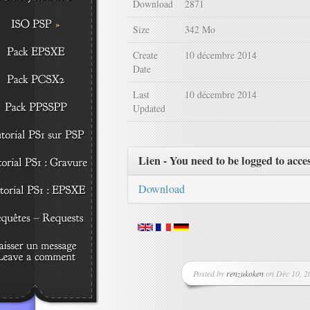
Download
2871
Size
342 Mo
Create
10 décembre 2014
Date
Last
10 décembre 2014
Updated
Lien - You need to be logged to acce
Download
Posted by
renzukoken
on Déc 10, 20