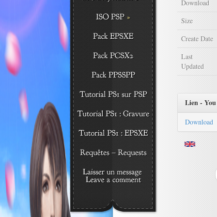
Download
Size
Create Date
Last
Updated
Lien - You 
Download