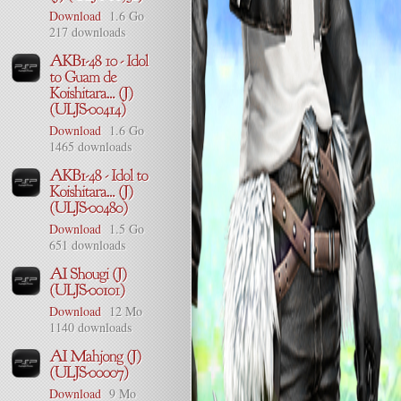
Download
1.6 Go
217 downloads
Download
1.6 Go
1465 downloads
Download
1.5 Go
651 downloads
Download
12 Mo
1140 downloads
Download
9 Mo