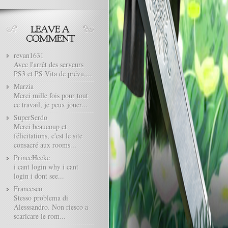
revan1631
Avec l'arrêt des serveurs
PS3 et PS Vita de prévu,...
Marzia
Merci mille fois pour tout
ce travail, je peux jouer...
SuperSerdo
Merci beaucoup et
félicitations, c'est le site
consacré aux rooms...
PrinceHecke
i cant login why i cant
login i dont see...
Francesco
Stesso problema di
Alesssandro. Non riesco a
scaricare le rom...