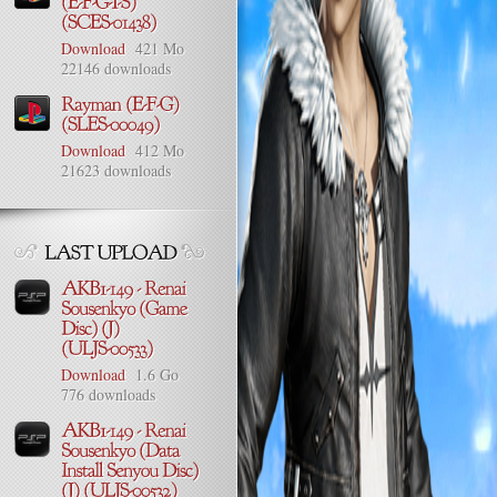
Download
421 Mo
22146 downloads
Download
412 Mo
21623 downloads
Download
1.6 Go
776 downloads