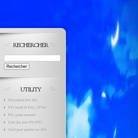
Rechercher :
Playstation Dev Kit
PS1 bootCD PAL / NTSC
PS1 game renamer
Liste des jeux PS1/PS2
Outil pour patcher les ISO