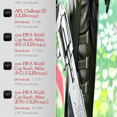
1882 downloads
Download
35 Mo
1486 downloads
Download
725 Mo
2618 downloads
Download
1.0 Go
3098 downloads
Download
810 Mo
1302 downloads