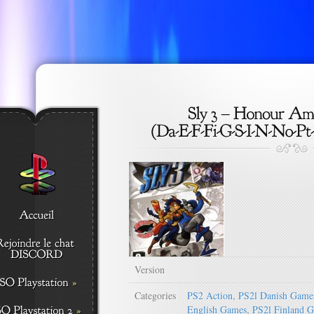
Version
Categories
PS2 Action
,
PS2l Danish Game
English Games
,
PS2l Finland 