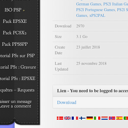
German Games
,
PS2l Italian G
PS2l Portuguese Games
,
PS2l 
Games
,
xPS2PAL
Download
2970
Size
3.1 Go
Create
23 juillet 2018
Date
Last
25 novembre 2018
Updated
Lien - You need to be logged to acce
Download