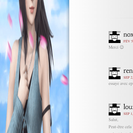
FÉV 5
Merci 😉
SEP 2
essaye avec e
SEP 1
Salut,
Peut-être cela