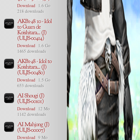
Download
1.6 Go
218 downloads
Download
1.6 Go
1465 downloads
Download
1.5 Go
653 downloads
Download
12 Mo
1142 downloads
Download
9 Mo