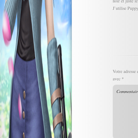
noir et juste l
J’utilise Pup
Votre adresse 
avec
*