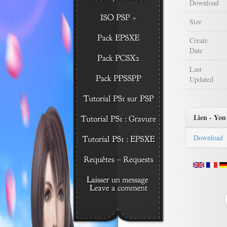
Download
Size
Create
Date
Last
Updated
Lien - You 
Download