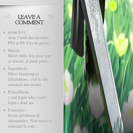
revan1631
Avec l'arrêt des serveurs
PS3 et PS Vita de prévu,...
Marzia
Merci mille fois pour tout
ce travail, je peux jouer...
SuperSerdo
Merci beaucoup et
félicitations, c'est le site
consacré aux rooms...
PrinceHecke
i cant login why i cant
login i dont see...
Francesco
Stesso problema di
Alesssandro. Non riesco a
scaricare le rom...