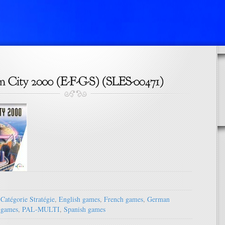
Catégorie Stratégie
,
English games
,
French games
,
German
games
,
PAL-MULTI
,
Spanish games