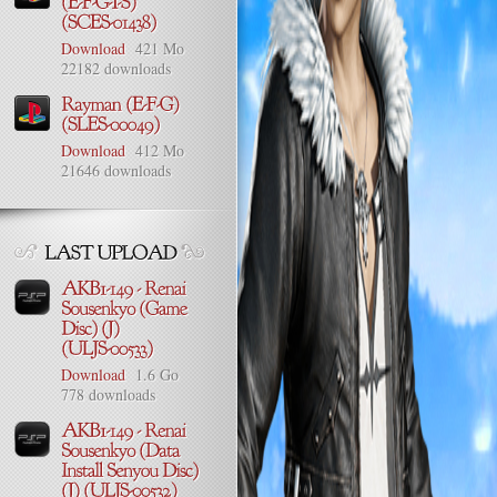
Download
421 Mo
22182 downloads
Download
412 Mo
21646 downloads
Download
1.6 Go
778 downloads