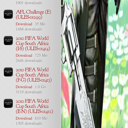
1901 downloads
Download
35 Mo
1488 downloads
Download
725 Mo
2646 downloads
Download
1.0 Go
3119 downloads
Download
810 Mo
1305 downloads