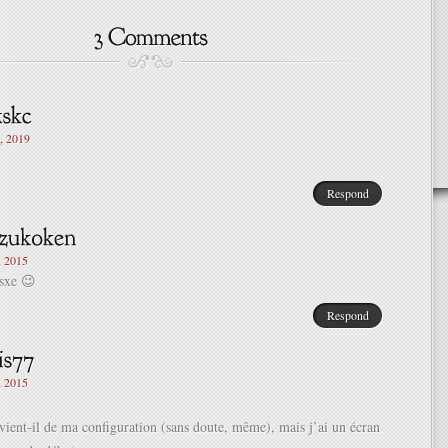
, 2019
Respond
, 2015
psxe 😉
Respond
, 2015
 vient-il de ma configuration (sans doute, même), mais j’ai un écran