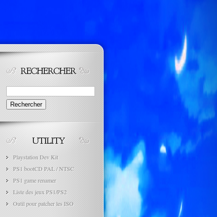
Rechercher :
Playstation Dev Kit
PS1 bootCD PAL / NTSC
PS1 game renamer
Liste des jeux PS1/PS2
Outil pour patcher les ISO