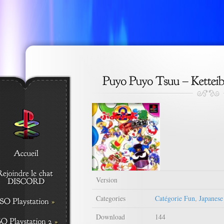
Version
Categories
Catégorie Fun
,
Japanes
Download
144