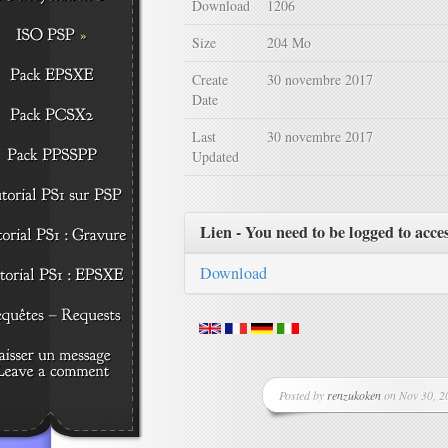
Download
1206
Size
204 Mo
Create
30 novembre 2017
Date
Last
30 novembre 2017
Updated
Lien - You need to be logged to acce
Download
Posted by
renzukoken
on Nov 30, 20