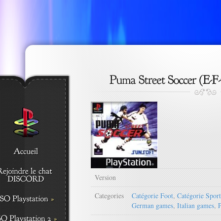
Version
Categories
Catégorie Foot
,
Catégorie Sport
German games
,
Italian games
,