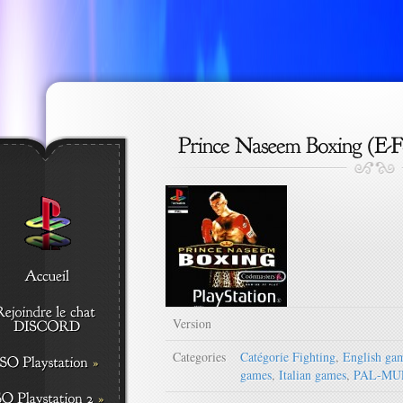
Version
Categories
Catégorie Fighting
,
English ga
games
,
Italian games
,
PAL-MU