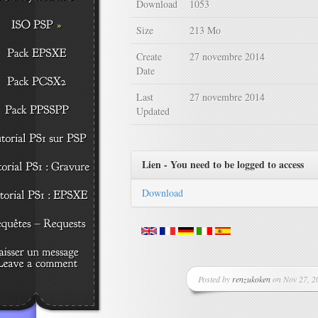
Download
1053
Size
213 Mo
Create
27 novembre 2014
Date
Last
27 novembre 2014
Updated
Lien - You need to be logged to access
Download
Posted by
renzukoken
on Nov 27, 20