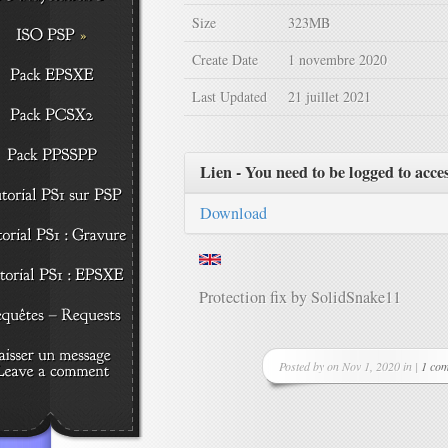
Size
323MB
Create Date
1 novembre 2020
Last Updated
21 juillet 2021
Lien - You need to be logged to acce
Download
Protection fix by SolidSnake11
Posted by on Nov 1, 2020 in |
1 co