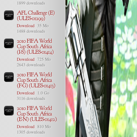
1899 downloads
Download
35 Mo
1488 downloads
Download
725 Mo
2643 downloads
Download
1.0 Go
3116 downloads
Download
810 Mo
1305 downloads