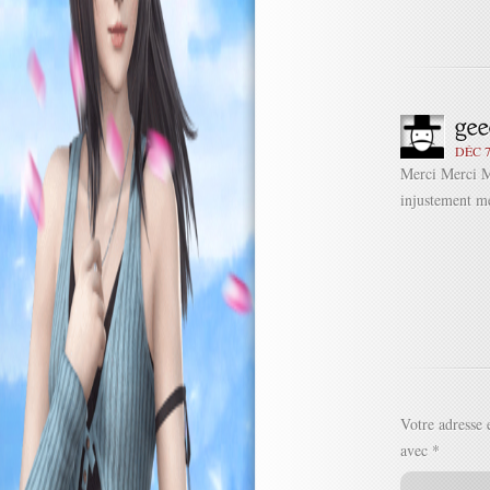
DÉC 7
Merci Merci Me
injustement m
Votre adresse 
avec
*