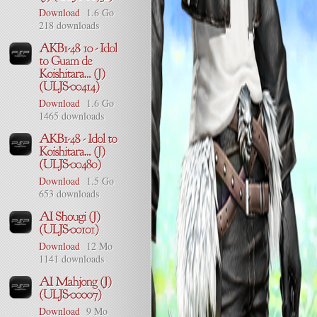
Download
1.6 Go
218 downloads
Download
1.6 Go
1465 downloads
Download
1.5 Go
653 downloads
Download
12 Mo
1141 downloads
Download
9 Mo