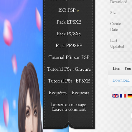
Download
Size
Create
Date
Last
Updated
Lien - You 
Download