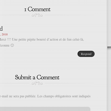
, 2018
rci !!! Une petite pépite bourré d’action et de fun celui-là,
éconnu 🙂
Respond
e-mail ne sera pas publiée.
Les champs obligatoires sont indiqués