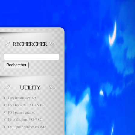
Rechercher :
Playstation Dev Kit
PS1 bootCD PAL / NTSC
PS1 game renamer
Liste des jeux PS1/PS2
Outil pour patcher les ISO