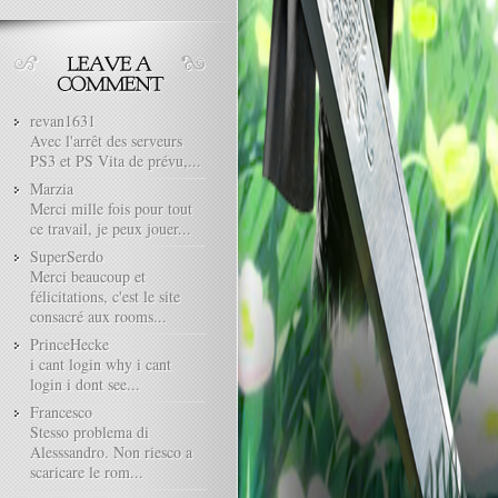
revan1631
Avec l'arrêt des serveurs
PS3 et PS Vita de prévu,...
Marzia
Merci mille fois pour tout
ce travail, je peux jouer...
SuperSerdo
Merci beaucoup et
félicitations, c'est le site
consacré aux rooms...
PrinceHecke
i cant login why i cant
login i dont see...
Francesco
Stesso problema di
Alesssandro. Non riesco a
scaricare le rom...