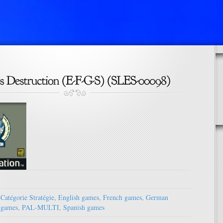
Catégorie Stratégie
,
English games
,
French games
,
German
games
,
PAL-MULTI
,
Spanish games