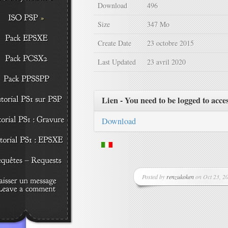
Download
496
Size
347 Mo
Create Date
23 octobre 2015
Last Updated
23 avril 2020
Lien - You need to be logged to acce
Download
Posted by
renzukoken
on Oct 23, 20