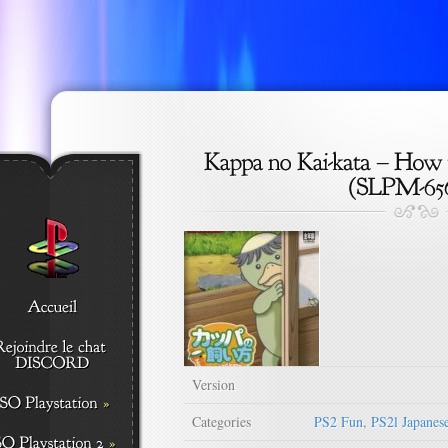
Version
Categories
PS2 Fun
,
PS2l Japanes