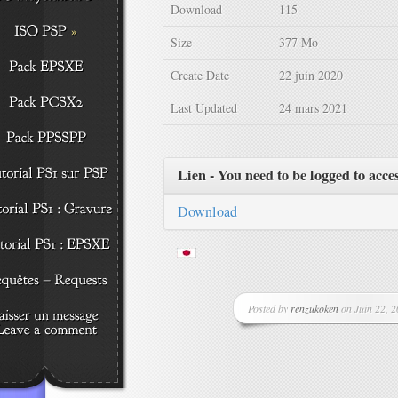
Download
115
Size
377 Mo
Create Date
22 juin 2020
Last Updated
24 mars 2021
Lien - You need to be logged to acce
Download
Posted by
renzukoken
on Juin 22, 2