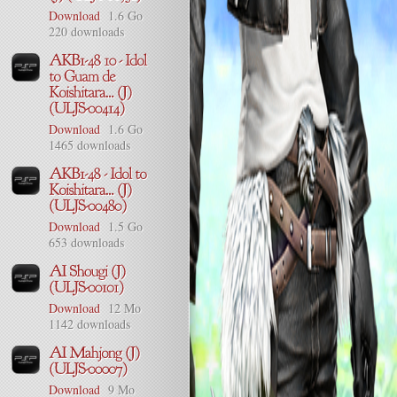
Download
1.6 Go
220 downloads
Download
1.6 Go
1465 downloads
Download
1.5 Go
653 downloads
Download
12 Mo
1142 downloads
Download
9 Mo