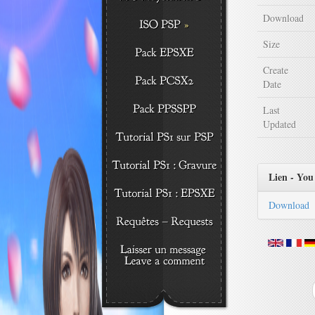
Download
Size
Create
Date
Last
Updated
Lien - You 
Download