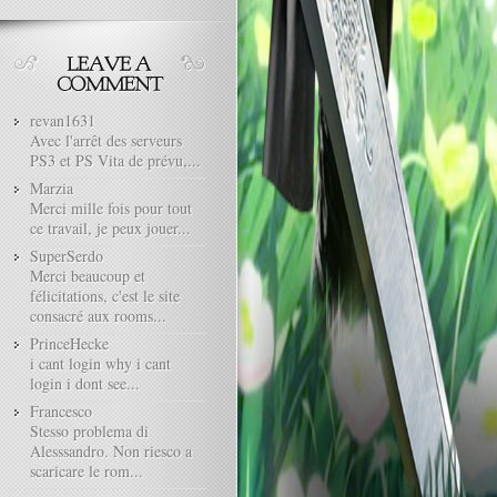
revan1631
Avec l'arrêt des serveurs
PS3 et PS Vita de prévu,...
Marzia
Merci mille fois pour tout
ce travail, je peux jouer...
SuperSerdo
Merci beaucoup et
félicitations, c'est le site
consacré aux rooms...
PrinceHecke
i cant login why i cant
login i dont see...
Francesco
Stesso problema di
Alesssandro. Non riesco a
scaricare le rom...