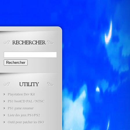
Rechercher :
Playstation Dev Kit
PS1 bootCD PAL / NTSC
PS1 game renamer
Liste des jeux PS1/PS2
Outil pour patcher les ISO