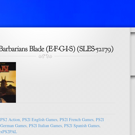
PS2 Action
,
PS2l English Games
,
PS2l French Games
,
PS2l
German Games
,
PS2l Italian Games
,
PS2l Spanish Games
,
xPS2PAL