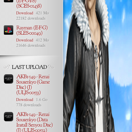
Download
421 Mo
22182 downloads
Download
412 Mo
21646 downloads
Download
1.6 Go
778 downloads