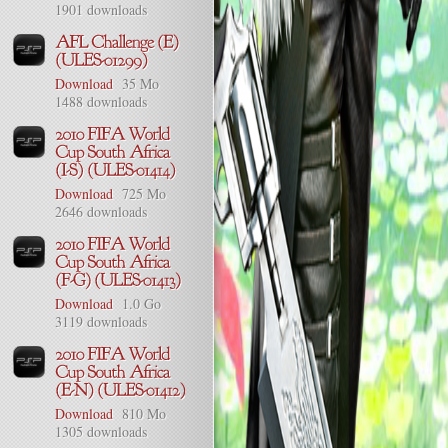
1901 downloads
Download
35 Mo
1488 downloads
Download
725 Mo
2646 downloads
Download
1.0 Go
3119 downloads
Download
810 Mo
1305 downloads