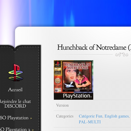
Version
Categories
Catégorie Fun
,
English games
,
PAL-MULTI