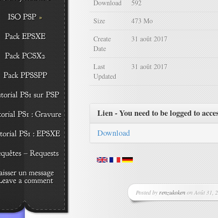
Download
592
Size
473 Mo
Create
31 août 2017
Date
Last
31 août 2017
Updated
Lien - You need to be logged to acce
Download
Posted by
renzukoken
on Août 31, 2