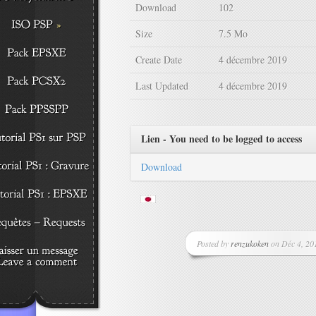
Download
102
Size
7.5 Mo
Create Date
4 décembre 2019
Last Updated
4 décembre 2019
Lien - You need to be logged to access
Download
Posted by
renzukoken
on Déc 4, 201