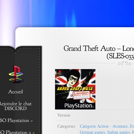
Version
Categories
Catégorie Action - Aventure
,
En
German games
,
Italian games
,