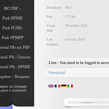
Download
5611
Size
375 Mo
Create
29 octobre 2014
Date
Last
4 février 2019
Updated
Lien - You need to be logged to acce
Download
Posted by
renzukoken
on Oct 29, 20