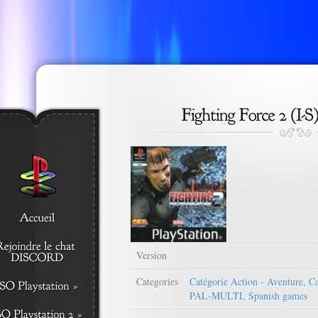
Version
Categories
Catégorie Action - Aventure
,
Ca
PAL-MULTI
,
Spanish games