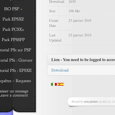
Download
1630
Size
198 Mo
Create
23 janvier 2019
Date
Last
23 janvier 2019
Updated
Lien - You need to be logged to acce
Download
Posted by
renzukoken
on Jan 23, 20