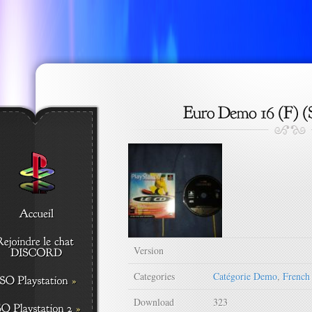
Version
Categories
Catégorie Demo
,
French
Download
323