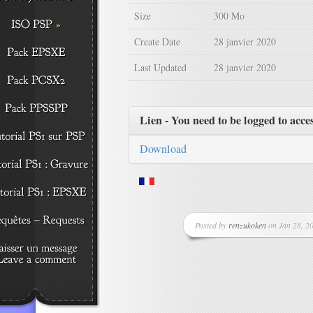
Size
300 Mo
Create Date
28 janvier 2020
Last Updated
28 janvier 2020
Lien - You need to be logged to acce
Download
Posted by
renzukoken
on Jan 28, 20