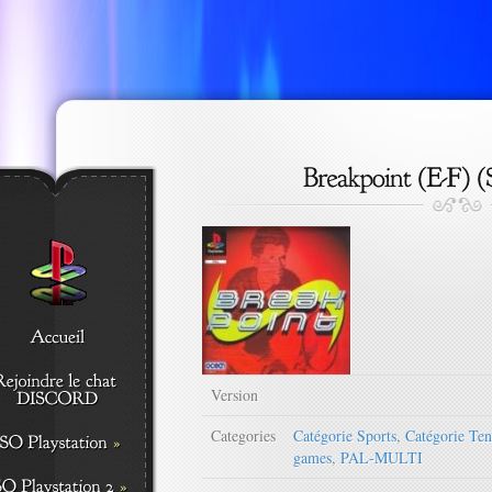
Version
Categories
Catégorie Sports
,
Catégorie Ten
games
,
PAL-MULTI