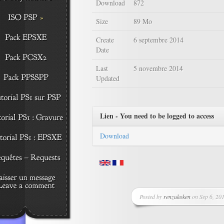
Download
872
Size
89 Mo
Create
6 septembre 2014
Date
Last
5 novembre 2014
Updated
Lien - You need to be logged to access
Download
Posted by
renzukoken
on Sep 6, 201