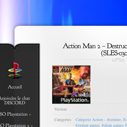
Version
Categories
Catégorie Action - Aventure
,
En
German games
,
Italian games
,