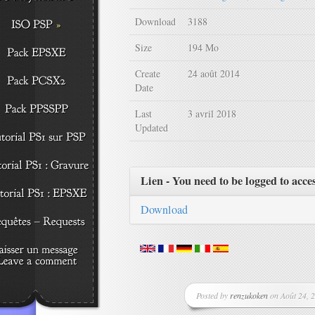
Download
3188
Size
194 Mo
Create
24 août 2014
Date
Last
3 avril 2018
Updated
Lien - You need to be logged to acce
Download
Posted by
renzukoken
on Août 24, 2