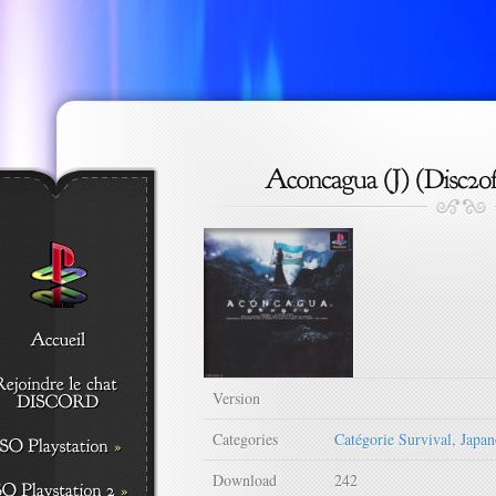
Version
Categories
Catégorie Survival
,
Japa
Download
242