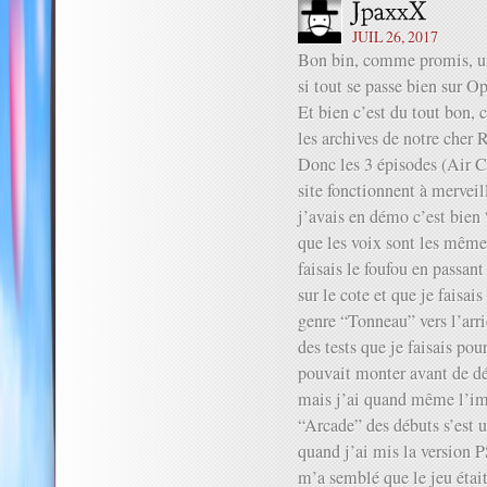
JUIL 26, 2017
Bon bin, comme promis, u
si tout se passe bien sur 
Et bien c’est du tout bon, 
les archives de notre cher 
Donc les 3 épisodes (Air 
site fonctionnent à mervei
j’avais en démo c’est bie
que les voix sont les même
faisais le foufou en passan
sur le cote et que je faisai
genre “Tonneau” vers l’arriè
des tests que je faisais pou
pouvait monter avant de dé
mais j’ai quand même l’imp
“Arcade” des débuts s’est u
quand j’ai mis la version PS
m’a semblé que le jeu étai