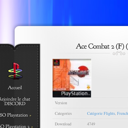
Version
Categories
Catégorie Flights
,
Frenc
Download
4749