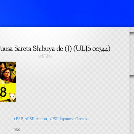
xPSP
,
xPSP Action
,
xPSP Japanese Games
986