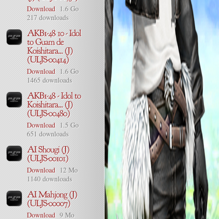
Download
1.6 Go
217 downloads
Download
1.6 Go
1465 downloads
Download
1.5 Go
651 downloads
Download
12 Mo
1140 downloads
Download
9 Mo