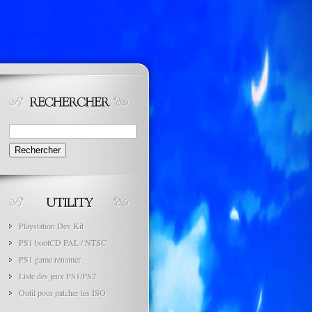
Rechercher :
Playstation Dev Kit
PS1 bootCD PAL / NTSC
PS1 game renamer
Liste des jeux PS1/PS2
Outil pour patcher les ISO