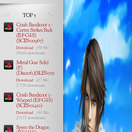
Download
156 Mo
29169 downloads
Download
427 Mo
27720 downloads
Download
144 Mo
27172 downloads