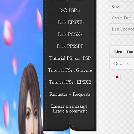
Size
Create Date
Last Update
Lien - You 
Download