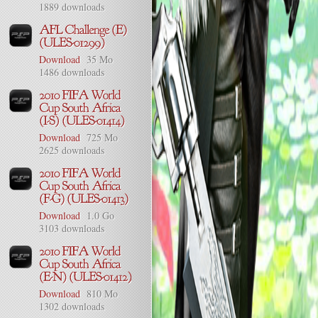
1889 downloads
Download
35 Mo
1486 downloads
Download
725 Mo
2625 downloads
Download
1.0 Go
3103 downloads
Download
810 Mo
1302 downloads