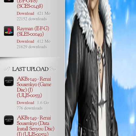
Download
421 Mo
22152 downloads
Download
412 Mo
21629 downloads
Download
1.6 Go
776 downloads