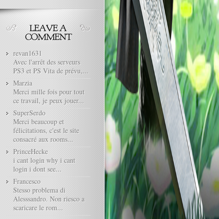
revan1631
Avec l'arrêt des serveurs
PS3 et PS Vita de prévu,...
Marzia
Merci mille fois pour tout
ce travail, je peux jouer...
SuperSerdo
Merci beaucoup et
félicitations, c'est le site
consacré aux rooms...
PrinceHecke
i cant login why i cant
login i dont see...
Francesco
Stesso problema di
Alesssandro. Non riesco a
scaricare le rom...