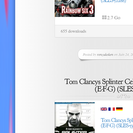
2.7 Go
655 downloads
Posted by
renzukoken
on Juin 24, 2