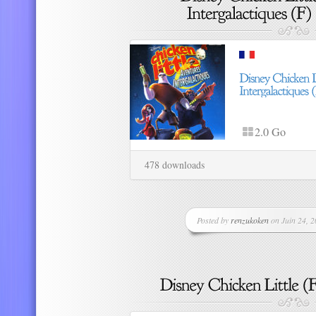
2.0 Go
478 downloads
Posted by
renzukoken
on Juin 24, 2