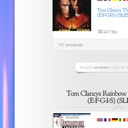
447 Mo
517 downloads
Posted by
renzukoken
on Juin 24, 2