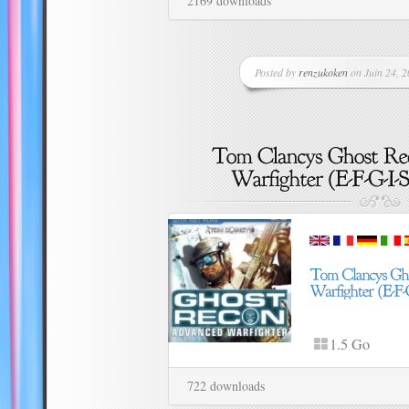
2169 downloads
Posted by
renzukoken
on Juin 24, 2
1.5 Go
722 downloads