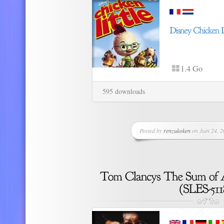
1.4 Go
595 downloads
Posted by
renzukoken
on Juin 24, 2