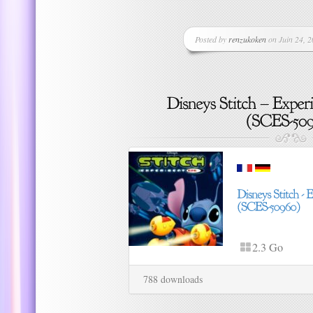
Posted by
renzukoken
on Juin 24, 2
2.3 Go
788 downloads