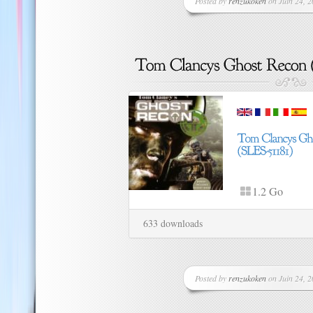
Posted by
renzukoken
on Juin 24, 2
1.2 Go
633 downloads
Posted by
renzukoken
on Juin 24, 2