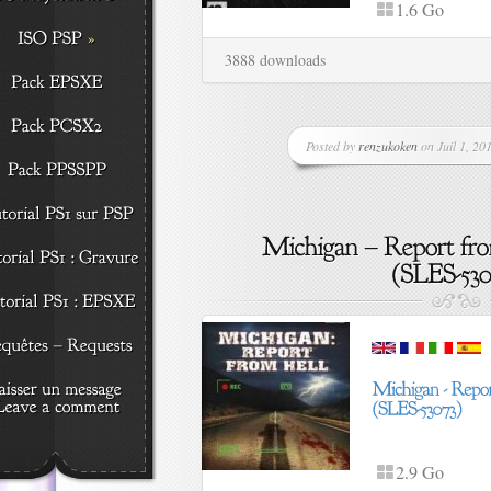
1.6 Go
3888 downloads
Posted by
renzukoken
on Juil 1, 201
2.9 Go