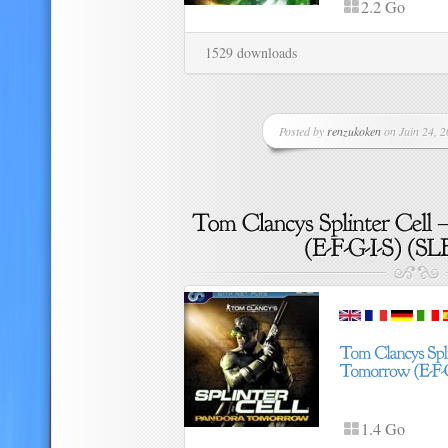
2.2 Go
1529 downloads
Posted by
renzukoken
on Juin 24, 2
1.4 Go