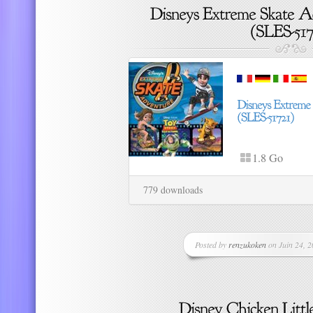
1.8 Go
779 downloads
Posted by
renzukoken
on Juin 24, 2