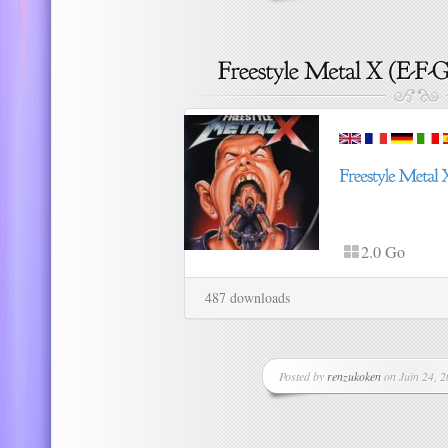
2.0 Go
487 downloads
Posted by
renzukoken
on Juin 24, 2