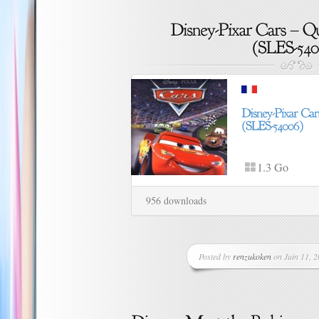
1.3 Go
956 downloads
Posted by
renzukoken
on Juin 11, 2