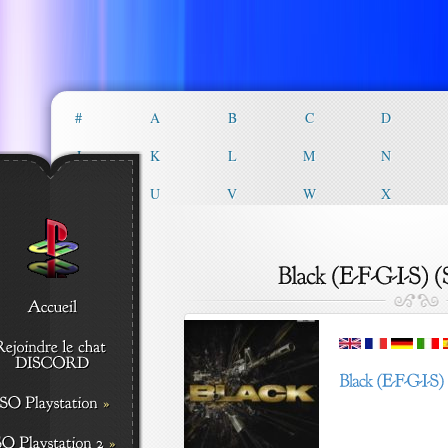
#
A
B
C
D
J
K
L
M
N
T
U
V
W
X