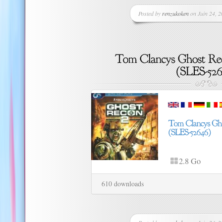
Posted by
renzukoken
on Juin 24, 2
2.8 Go
610 downloads