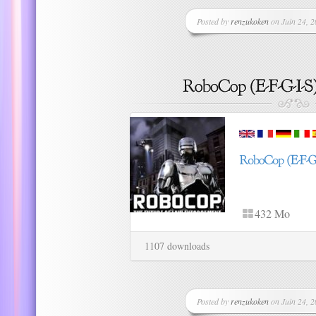
Posted by
renzukoken
on Juin 24, 2
432 Mo
1107 downloads
Posted by
renzukoken
on Juin 24, 2