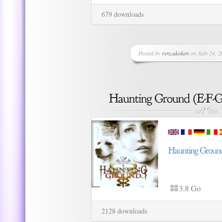
679 downloads
Posted by
renzukoken
on Juin 24, 2
3.8 Go
2128 downloads