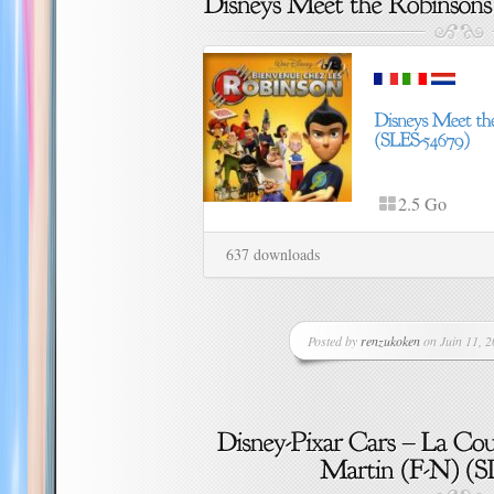
2.5 Go
637 downloads
Posted by
renzukoken
on Juin 11, 2