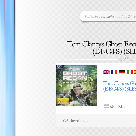
Posted by
renzukoken
on Juin 24, 2
684 Mo
576 downloads