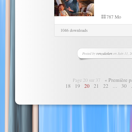
787 Mo
1046 downloads
Posted by
renzukoken
on Juin 11, 2
« Première p
Page 20 sur 37
18
19
20
21
22
30
…